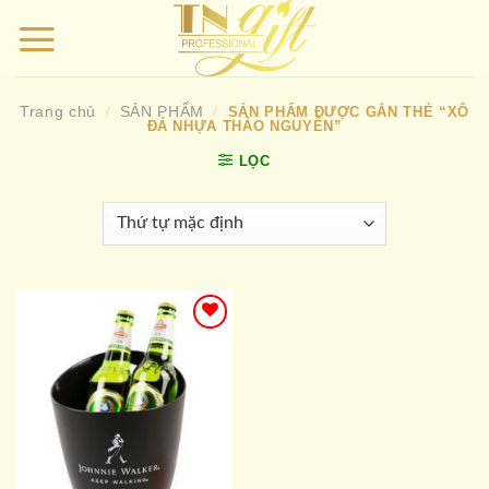
Bỏ
qua
nội
dung
Trang chủ
SẢN PHẨM
/
/
SẢN PHẨM ĐƯỢC GẮN THẺ “XÔ
ĐÁ NHỰA THẢO NGUYÊN”
LỌC
Add to
wishlist