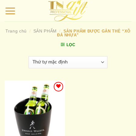
Bỏ
qua
nội
dung
Trang chủ
SẢN PHẨM
/
/
SẢN PHẨM ĐƯỢC GẮN THẺ “XÔ
ĐÁ NHỰA”
LỌC
Add to
wishlist