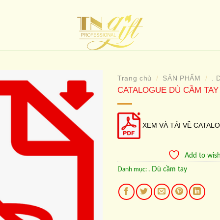
Trang chủ
SẢN PHẨM
. 
/
/
CATALOGUE DÙ CẦM TAY
Add to
wishlist
XEM VÀ TẢI VỀ CATAL
Add to wish
. Dù cầm tay
Danh mục: