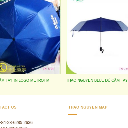
Add to
Add 
wishlist
wishl
ẦM TAY IN LOGO METROHM
THAO NGUYEN BLUE DÙ CẦM TAY
TACT US
THAO NGUYEN MAP
 +84-28-6289 2636