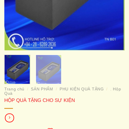
Trang chủ
SẢN PHẨM
PHỤ KIỆN QUÀ TẶNG
. Hộp
/
/
/
Quà
HỘP QUÀ TẶNG CHO SỰ KIỆN