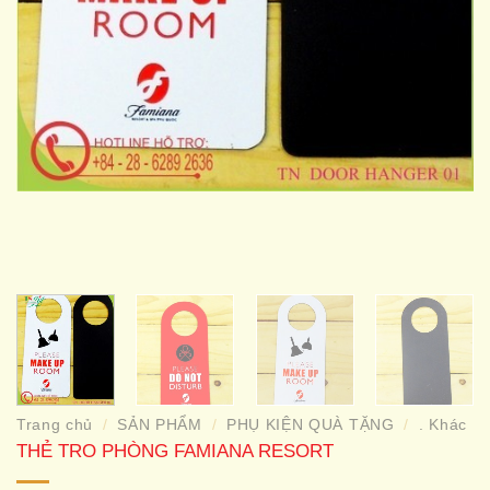
Trang chủ
SẢN PHẨM
PHỤ KIỆN QUÀ TẶNG
. Khác
/
/
/
THẺ TRO PHÒNG FAMIANA RESORT