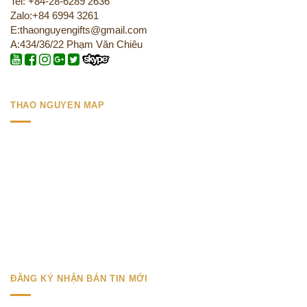
Tel: +84-28-6289 2636
Zalo:+84 6994 3261
E:thaonguyengifts@gmail.com
A:434/36/22 Phạm Văn Chiêu
THAO NGUYEN MAP
ĐĂNG KÝ NHẬN BẢN TIN MỚI