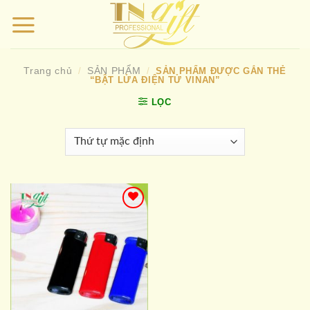
Bỏ
qua
nội
dung
Trang chủ
SẢN PHẨM
/
/
SẢN PHẨM ĐƯỢC GẮN THẺ
“BẬT LỬA ĐIỆN TỬ VINAN”
LỌC
Add to
wishlist