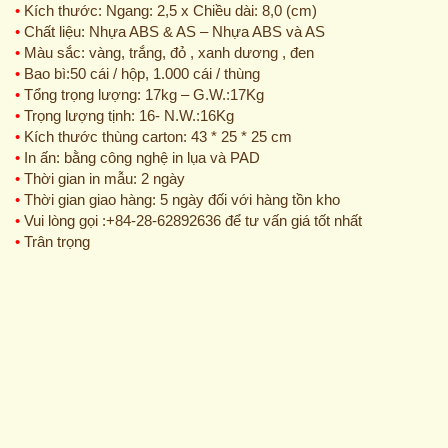
•
Kích thước: Ngang: 2,5 x Chiều dài: 8,0 (cm)
•
Chất liệu: Nhựa ABS & AS – Nhựa ABS và AS
•
Màu sắc: vàng, trắng, đỏ , xanh dương , đen
•
Bao bì:50 cái / hộp, 1.000 cái / thùng
•
Tổng trọng lượng: 17kg – G.W.:17Kg
•
Trọng lượng tịnh: 16- N.W.:16Kg
•
Kích thước thùng carton: 43 * 25 * 25 cm
•
In ấn: bằng công nghệ in lụa và PAD
•
Thời gian in mẫu: 2 ngày
•
Thời gian giao hàng: 5 ngày đối với hàng tồn kho
•
Vui lòng gọi :+84-28-62892636 để tư vấn giá tốt nhất
•
Trân trọng