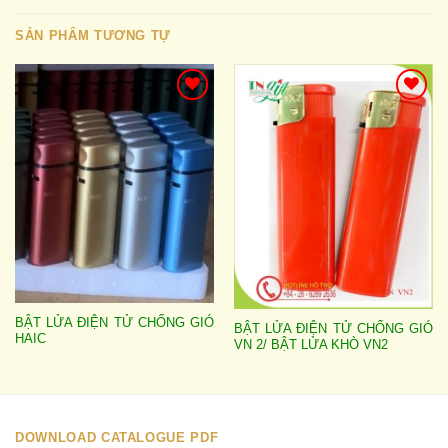
SẢN PHẨM TƯƠNG TỰ
Add to
Add to
wishlist
wishlist
BẬT LỬA ĐIỆN TỬ CHỐNG GIÓ
BẬT LỬA ĐIỆN TỬ CHỐNG GIÓ
HAIC
VN 2/ BẬT LỬA KHÒ VN2
DOWNLOAD CATALOGUE PDF