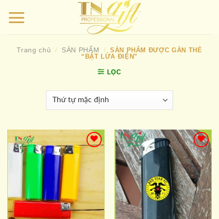
Bỏ
qua
nội
dung
Trang chủ
SẢN PHẨM
/
/
SẢN PHẨM ĐƯỢC GẮN THẺ
“BẬT LỬA ĐIỆN”
LỌC
Add to
Add to
wishlist
wishlist