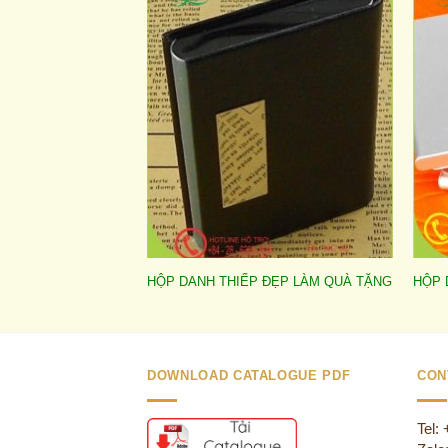
Add to
wishlist
HỘP DANH THIẾP ĐẸP LÀM QUÀ TẶNG
HỘP 
DOWNLOAD CATALOGUE PDF
CON
Tel: