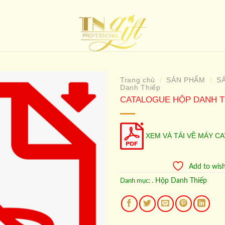
Trang chủ
SẢN PHẨM
S
/
/
Danh Thiếp
CATALOGUE HỘP DANH T
Add to
wishlist
XEM VÀ TẢI VỀ MÁY C
Add to wish
. Hộp Danh Thiếp
Danh mục: