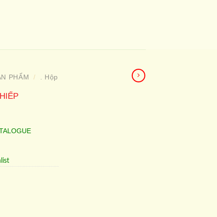
ẢN PHẨM
. Hộp
/
HIẾP
ATALOGUE
list