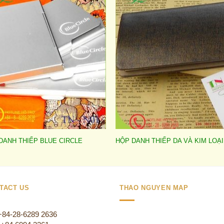
Add to
Add 
wishlist
wishl
DANH THIẾP BLUE CIRCLE
HỘP DANH THIẾP DA VÀ KIM LOẠI
TACT US
THAO NGUYEN MAP
 +84-28-6289 2636