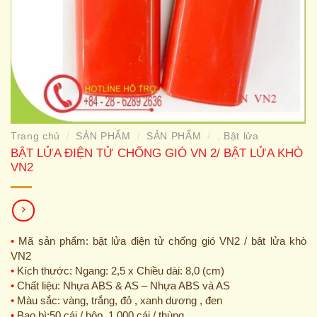
Trang chủ
SẢN PHẨM
SẢN PHẨM
. Bật lửa
/
/
/
BẬT LỬA ĐIỆN TỬ CHỐNG GIÓ VN 2/ BẬT LỬA KHÒ
VN2
•
Mã sản phẩm: bật lửa điện tử chống gió VN2 / bật lửa khò
VN2
•
Kích thước: Ngang: 2,5 x Chiều dài: 8,0 (cm)
•
Chất liệu: Nhựa ABS & AS – Nhựa ABS và AS
•
Màu sắc: vàng, trắng, đỏ , xanh dương , đen
•
Bao bì:50 cái / hộp, 1.000 cái / thùng