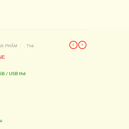
ẢN PHẨM
. Thẻ
/
NE
SB / USB thẻ
̀u