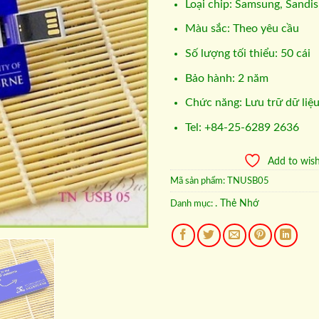
Loại chip: Samsung, Sandis
Màu sắc: Theo yêu cầu
Số lượng tối thiểu: 50 cái
Bảo hành: 2 năm
Chức năng: Lưu trữ dữ liệ
Tel: +84-25-6289 2636
Add to wish
Mã sản phẩm:
TNUSB05
. Thẻ Nhớ
Danh mục: