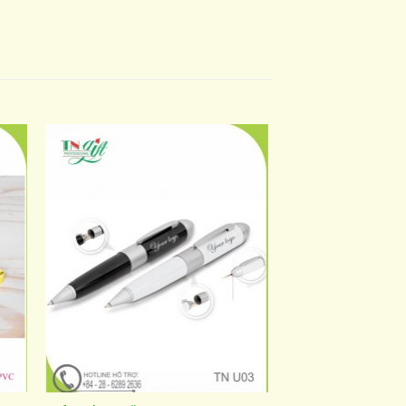
to
Add to
ist
wishlist