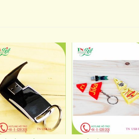
Add to
Add 
wishlist
wishl