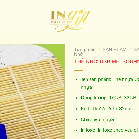
Trang chủ
SẢN PHẨM
S
/
/
Nhớ
THẺ NHỚ USB MELBOUR
Add to
wishlist
Tên sản phẩm: Thẻ nhựa U
nhựa
Dung lượng: 16GB, 32GB
Kích Thước: 53 x 82mm
Chất liệu: nhựa
In logo: In logo theo yêu câ